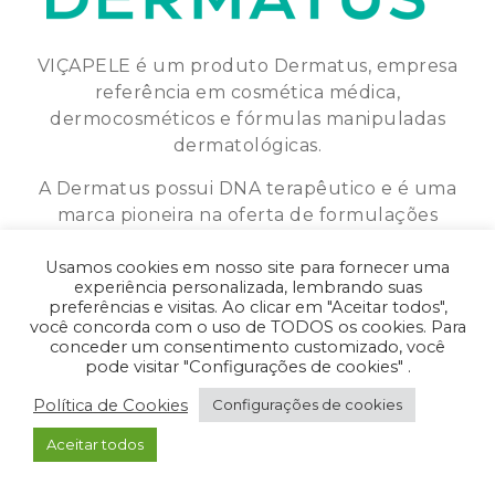
VIÇAPELE é um produto Dermatus, empresa
referência em cosmética médica,
dermocosméticos e fórmulas manipuladas
dermatológicas.
A Dermatus possui DNA terapêutico e é uma
marca pioneira na oferta de formulações
personalizadas.
Usamos cookies em nosso site para fornecer uma
experiência personalizada, lembrando suas
preferências e visitas. Ao clicar em "Aceitar todos",
você concorda com o uso de TODOS os cookies. Para
Política de Privacidade
•
Política de Cookies
conceder um consentimento customizado, você
pode visitar "Configurações de cookies" .
© 2026
-
VIÇA PELE
|
Todos os direitos
reservados.
Política de Cookies
Configurações de cookies
Aceitar todos
- Desenvolvido pela
ORIGGAMI
.