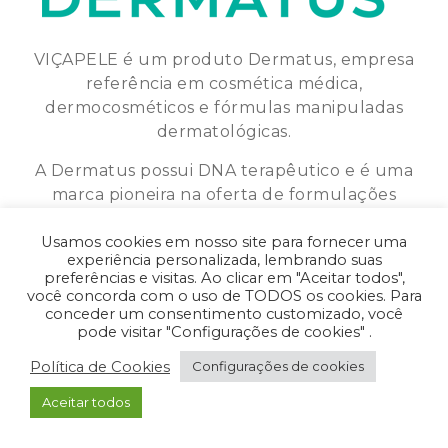
VIÇAPELE é um produto Dermatus, empresa
referência em cosmética médica,
dermocosméticos e fórmulas manipuladas
dermatológicas.
A Dermatus possui DNA terapêutico e é uma
marca pioneira na oferta de formulações
personalizadas.
Usamos cookies em nosso site para fornecer uma
experiência personalizada, lembrando suas
preferências e visitas. Ao clicar em "Aceitar todos",
você concorda com o uso de TODOS os cookies. Para
Política de Privacidade
•
Política de Cookies
conceder um consentimento customizado, você
pode visitar "Configurações de cookies" .
© 2026
-
VIÇA PELE
|
Todos os direitos
reservados.
Política de Cookies
Configurações de cookies
Aceitar todos
- Desenvolvido pela
ORIGGAMI
.