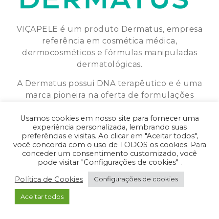
VIÇAPELE é um produto Dermatus, empresa
referência em cosmética médica,
dermocosméticos e fórmulas manipuladas
dermatológicas.
A Dermatus possui DNA terapêutico e é uma
marca pioneira na oferta de formulações
personalizadas.
Usamos cookies em nosso site para fornecer uma
experiência personalizada, lembrando suas
preferências e visitas. Ao clicar em "Aceitar todos",
você concorda com o uso de TODOS os cookies. Para
Política de Privacidade
•
Política de Cookies
conceder um consentimento customizado, você
pode visitar "Configurações de cookies" .
© 2026
-
VIÇA PELE
|
Todos os direitos
reservados.
Política de Cookies
Configurações de cookies
Aceitar todos
- Desenvolvido pela
ORIGGAMI
.