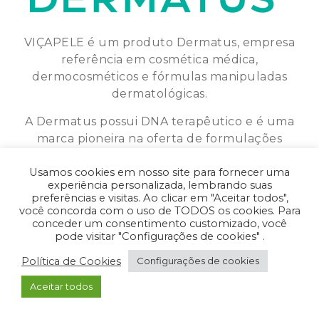
VIÇAPELE é um produto Dermatus, empresa
referência em cosmética médica,
dermocosméticos e fórmulas manipuladas
dermatológicas.
A Dermatus possui DNA terapêutico e é uma
marca pioneira na oferta de formulações
personalizadas.
Usamos cookies em nosso site para fornecer uma
experiência personalizada, lembrando suas
preferências e visitas. Ao clicar em "Aceitar todos",
você concorda com o uso de TODOS os cookies. Para
Política de Privacidade
•
Política de Cookies
conceder um consentimento customizado, você
pode visitar "Configurações de cookies" .
© 2026
-
VIÇA PELE
|
Todos os direitos
reservados.
Política de Cookies
Configurações de cookies
Aceitar todos
- Desenvolvido pela
ORIGGAMI
.