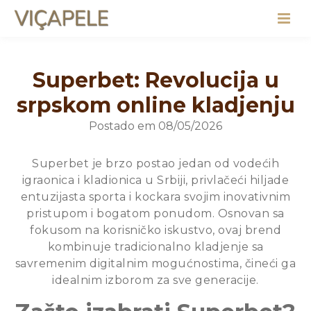
I
r
p
a
r
Superbet: Revolucija u
a
srpskom online kladjenju
o
c
Postado em 08/05/2026
o
n
Superbet je brzo postao jedan od vodećih
t
igraonica i kladionica u Srbiji, privlačeći hiljade
e
entuzijasta sporta i kockara svojim inovativnim
ú
pristupom i bogatom ponudom. Osnovan sa
d
fokusom na korisničko iskustvo, ovaj brend
o
kombinuje tradicionalno kladjenje sa
savremenim digitalnim mogućnostima, čineći ga
idealnim izborom za sve generacije.